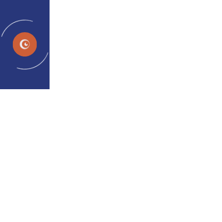
ES
Condiciones
Trabajo en equipo entre los ojos y
el cerebro
Mejorando la visión al fortalecer el vínculo entre la
vista y el pensamiento.
Home
Condiciones